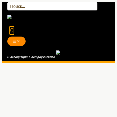
0
В ассоциации с остроумием
час