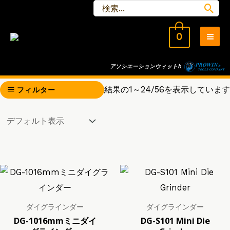
検
コ
索
ン
す
0
テ
る：
メ
ン
イ
アソシエーションウィット
h
ツ
へ
ン
結果の1～24/56を表示しています
フィルター
ス
メ
キ
ッ
ニ
プ
ュ
ー
ダイグラインダー
ダイグラインダー
DG-1016mmミニダイ
DG-S101 Mini Die