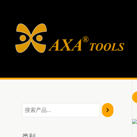
跳
至
内
容
类别