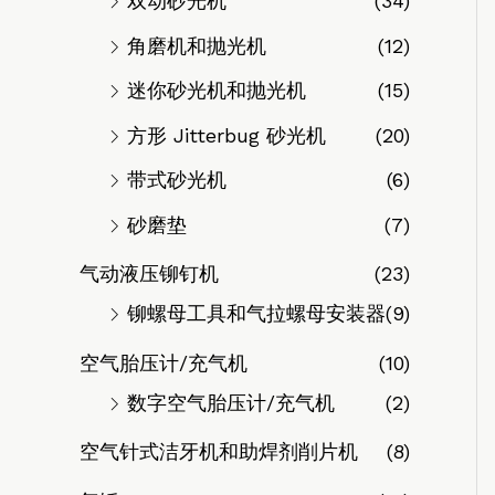
双动砂光机
(34)
角磨机和抛光机
(12)
迷你砂光机和抛光机
(15)
方形 Jitterbug 砂光机
(20)
带式砂光机
(6)
砂磨垫
(7)
气动液压铆钉机
(23)
铆螺母工具和气拉螺母安装器
(9)
空气胎压计/充气机
(10)
数字空气胎压计/充气机
(2)
空气针式洁牙机和助焊剂削片机
(8)